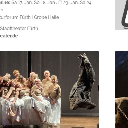
mine:
Sa 17. Jan, So 18. Jan , Fr 23. Jan, Sa 24.
an
turforum Fürth | Große Halle
Stadttheater Fürth
eater.de