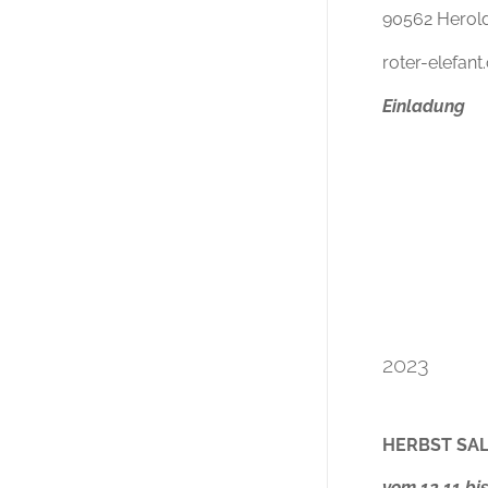
90562 Herol
roter-elefan
Einladung
2023
HERBST SAL
vom 12.11 bi