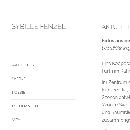
AKTUELLE
Fotos aus d
Uraufführung:
Eine Koopera
AKTUELLES
Fürth
im Rahm
WERKE
Im Zentrum 
Kunstwerke, 
POESIE
Szenen entwi
Yvonne Swo
RESONANZEN
und Raumbil
zusammengef
VITA