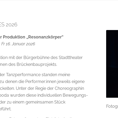
S 2026
er Produktion „Resonanzkörper“
 Fr 16. Januar 2026
tion mit der Bürgerbühne des
Stadttheater
en des Brückenbauprojekts.
der Tanzperformance standen meine
zu denen die Performer:innen jeweils eigene
ckelten. Unter der Regie der Choreographin
boda
wurden diese individuellen Bewegungs-
der zu einem gemeinsamen Stück
Fotogr
ührt.