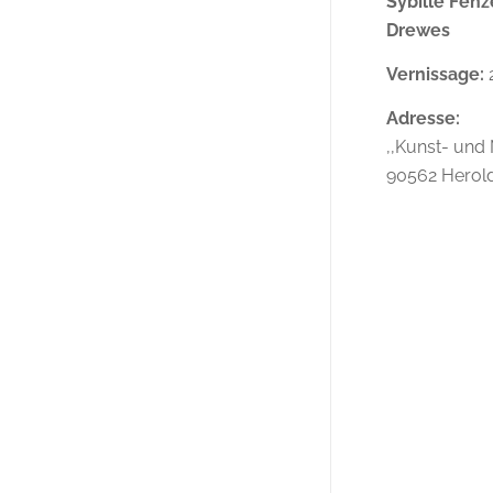
Sybille Fenz
Drewes
Vernissage:
2
Adresse:
,,Kunst- und 
90562 Herol